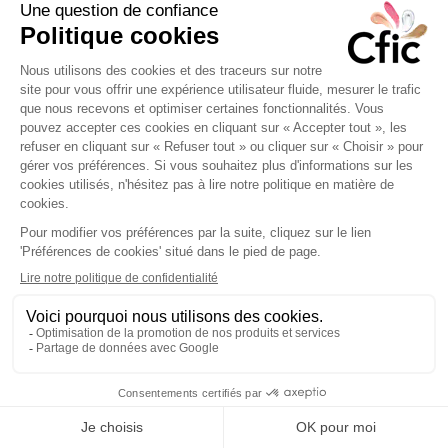
Pré-titre
Titre du bloc
Noninte cursus rutrumnu morbi iam uis
pulvina nulla vulput eger. Sodalesm facili
habitant bus turpisve sque nean iam.
Nascetur nunc iennam nean lectusa lobortis
interdum nean rerit auctorcr. Isque diamin
tiam tfusce mi tempusp purus vitaenu proin.
Musfusce nullam ornare mus nullain diampr
non
Question ?
Question ?
Question ?
Question ?
Liste des exposants 2026
Infos pratiques