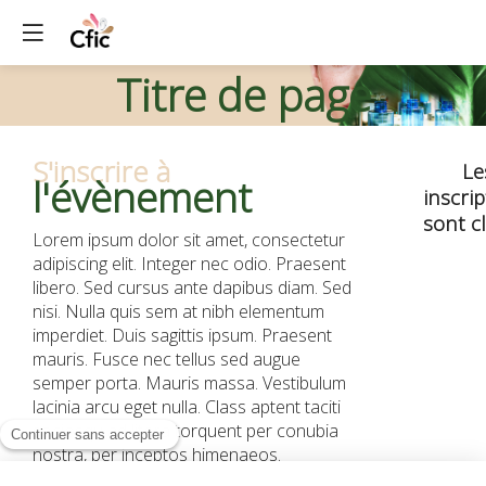
Titre de page
S'inscrire à
Le
l'évènement
inscri
sont c
Lorem ipsum dolor sit amet, consectetur
adipiscing elit. Integer nec odio. Praesent
libero. Sed cursus ante dapibus diam. Sed
nisi. Nulla quis sem at nibh elementum
imperdiet. Duis sagittis ipsum. Praesent
mauris. Fusce nec tellus sed augue
semper porta. Mauris massa. Vestibulum
lacinia arcu eget nulla. Class aptent taciti
sociosqu ad litora torquent per conubia
nostra, per inceptos himenaeos.