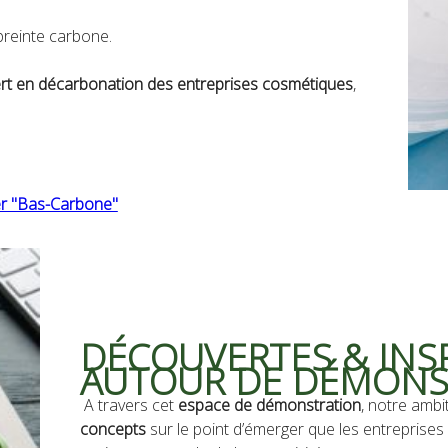
mpreinte carbone.
rt en décarbonation des entreprises cosmétiques
,
lier "Bas-Carbone"
DÉCOUVERTES & INS
AUTOUR DE DÉMON
A travers cet
espace de démonstration
, notre ambi
concepts
sur le point d’émerger que les entreprises