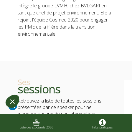
intègre le groupe LVMH, chez BVLGARI en
tant que chef de projet environnement. Elle a
rejoint l'équipe Cosmed 2020 pour engager
les PME de la filière dans la transition
environnementale
Ses
sessions
Retrouvez la liste de toutes les sessions
présentées par ce speaker pour ne
manquer aucune de ses interventions.
Toutes les sessions
Liste des exposants 2026
Infos pratiques